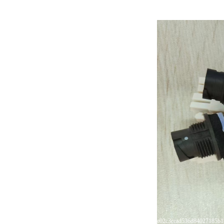
e02c3ccad536d84027185b