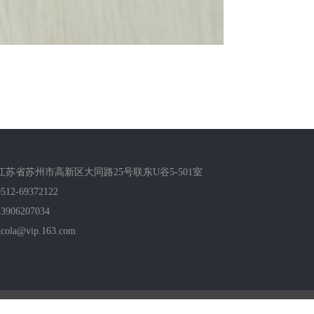
江苏省苏州市高新区大同路25号联东U谷5-501室
0512-69372122
13906207034
dcola@vip.163.com